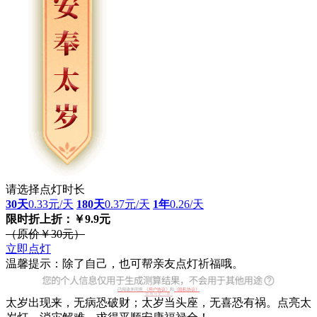
请选择点灯时长
30天
0.33元/天
180天
0.37元/天
1年
0.26/天
限时折上折：￥9.9元
（原价￥30元）
立即点灯
温馨提示：除了自己，也可帮亲友点灯祈福哦。
已阅读并同意
《用户协议》
和
《隐私协议》
查看历史订单>
太岁出现来，无病恐破财；太岁当头座，无喜恐有祸。点亮太