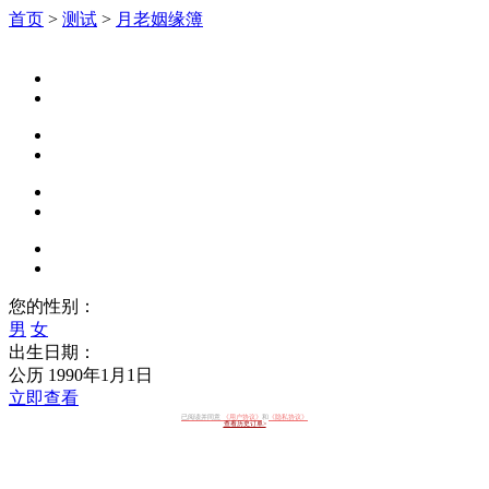
首页
>
测试
>
月老姻缘簿
您的性别：
男
女
出生日期：
公历 1990年1月1日
立即查看
已阅读并同意
《用户协议》
和
《隐私协议》
查看历史订单>