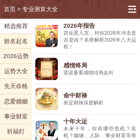
首页
>
专业测算大全
2026年报告
精选推荐
四化星入宫，对你2026年冲击是
吉是凶？名师解析2026年八大运
姓名起名
程！
2026运势
感情终局
运势大全
雷诺曼看感情结局走向
先天命格
命中财禄
恋爱婚姻
命定财禄深度解析
事业财富
十年大运
未来十年，你有哪些危机？良
祈福灯
机？姻缘、人际、事业财富等有