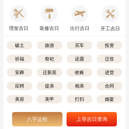
理发吉日
装修吉日
出行吉日
开工吉日
破土
旅游
买车
投资
祈福
祭祀
还愿
迁坟
安葬
迁新居
收账
进货
应聘
提亲
相亲
合同
美容
美甲
打扫
婚宴
八字运程
上等吉日查询