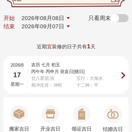
开始
2026年08月08日
只看周末
结束
2026年09月07日
1
近期
宜
装修的日子共有
天
农历 七月 初五
2026/8
丙午年 丙申月 癸亥日[猪日]
17
廿八星宿:张
五行：大海水
星期一
相冲生肖：冲蛇
十二神：平
搬家吉日
开业吉日
领证吉日
结婚吉日