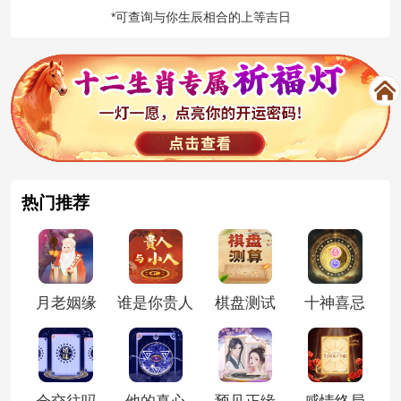
*可查询与你生辰相合的上等吉日
热门推荐
月老姻缘
谁是你贵人
棋盘测试
十神喜忌