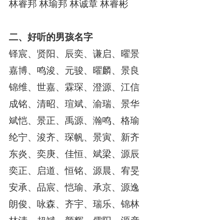
林睿邦 林瑜邦 林诚章 林睿彬
二、好听的男孩名字
铎宸、贤阳、辰奕、谦启、曜景
嘉博、鸣浚、元骏、曜麟、景良
锦维、世嘉、霖琛、澄源、江信
成铭、清昭、瑄斌、渝瑞、景华
斌恺、景正、禹源、瀚鸣、格瑜
纶宁、浚齐、琛帆、景寅、新齐
东炎、奕庚、佳恒、斌梁、源辰
奕正、启道、恒铭、源晨、宥旻
安承、品宸、恺瑜、承京、源逸
朗俊、咏森、齐宇、瑞乐、锦林