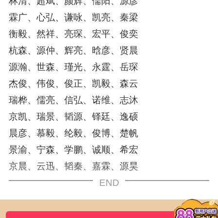
林清、超斌、颜辉、儒阳、源彦
霖广、心弘、谦咏、凯亮、秦梁
衡毅、然祥、亮琛、宏平、俊奕
杭森、源仲、辉亮、晗彦、贤晨
源瀚、世森、瑾光、永霆、岳琛
杰俊、伟俊、俊正、凯毅、森云
瑞桦、儒亮、信弘、诺维、志沐
京凯、瑞景、韬源、铎廷、逸硕
晨彦、慕毅、纶毅、俊博、楚帆
景渝、宁森、学鹏、诚顺、希宏
京晨、云迅、韬秦、嘉霖、源昊
END