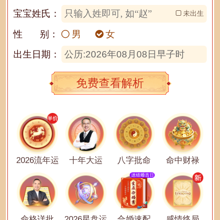
宝宝姓氏：
未出生
性 别：
男
女
出生日期：
公历:2026年08月08日早子时
免费查看解析
2026流年运
十年大运
八字批命
命中财禄
命格详批
2026星盘运
合婚速配
感情终局