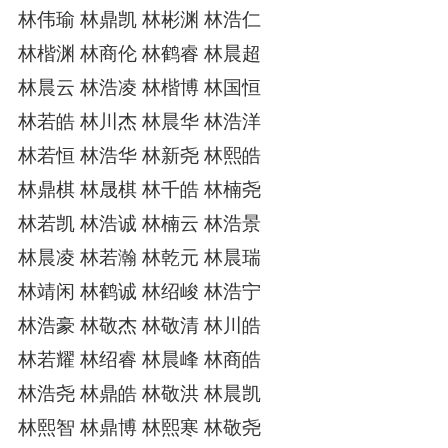
林伟瑜 林鼎凯 林彬渊 林浩仁
林楷渊 林商伦 林鹤睿 林晨超
林晨云 林浩凌 林楷博 林国恒
林若皓 林川杰 林晨华 林浩洋
林若恒 林浩华 林新尧 林熙皓
林鼎棋 林晟棋 林千皓 林楠尧
林若凯 林浩诚 林楠云 林浩景
林晨凌 林若瀚 林乾元 林晨瑞
林靖闲 林鹤诚 林绍峻 林浩宁
林浩豪 林敬杰 林敬清 林川皓
林若耀 林绍睿 林晨峰 林商皓
林浩尧 林鼎皓 林敬洪 林晨凯
林熙智 林鼎博 林熙寒 林敬尧