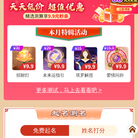
招财灯
未来运指引
塔罗解惑
爱情问卦
更多测试，马上去看看吧 >
免费起名
姓名打分